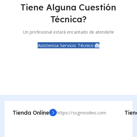
Tiene Alguna Cuestión
Técnica?
Un profesional estará encantado de atenderle
Asistencia Servicio Técnico
Tienda Online
Tien
https://ssgmoviles.com