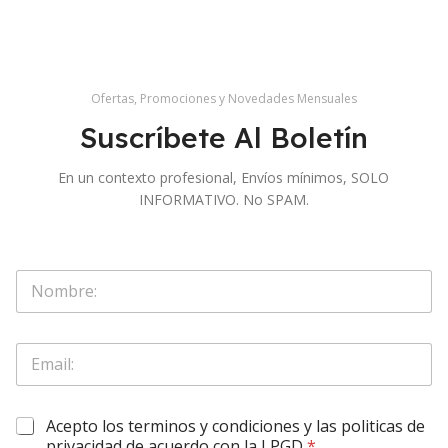
Ofertas, Promociones y Novedades Mensuales
Suscríbete Al Boletín
En un contexto profesional, Envíos mínimos, SOLO
INFORMATIVO. No SPAM.
S
o
l
o
E
E
N
m
m
o
a
a
m
i
i
b
l
O
Acepto los terminos y condiciones y las politicas de
l
r
*
b
*
privacidad de acuerdo con la LPGD
*