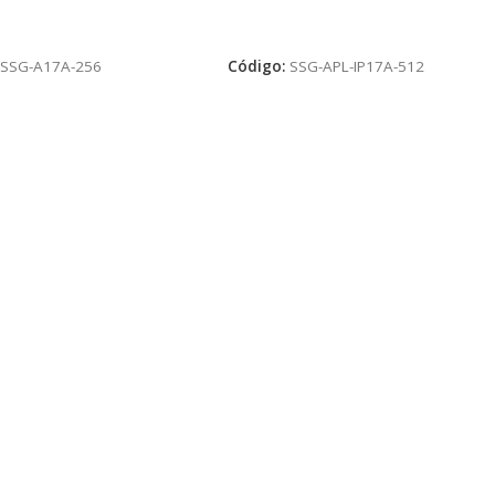
R AL CARRITO
AÑADIR AL CARRITO
:
SSG-A17A-256
Código:
SSG-APL-IP17A-512