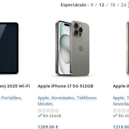
Espectáculo
9
12
18
24
en) 2025 Wi-Fi
Apple iPhone 17 5G 512GB
Apple i
Portátiles,
Apple
,
Novedades
,
Teléfonos
Apple
,
T
Móviles
Noveda
En stock
En s
1209.00
€
1219.0