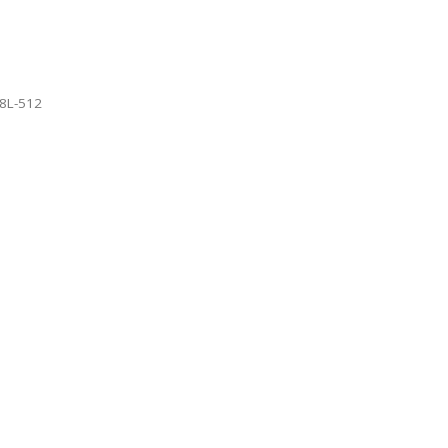
TO
8L-512