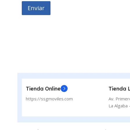
g
g
a
Enviar
a
r
r
o
o
r
r
i
i
o
o
*
*
S
o
l
o
Tienda Online
Tienda 
https://ssgmoviles.com
Av. Primer
La Algaba -