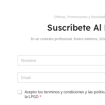
Ofertas, Promociones y Noveda
Suscríbete Al 
En un contexto profesional, Envíos mínimos,
S
o
l
o
E
N
m
o
a
m
i
O
b
O
Acepto los terminos y condiciones y las politi
l
b
r
b
*
la LPGD
*
l
e
l
i
*
i