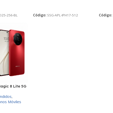
TO
AÑADIR AL CARRITO
AÑADI
D25-256-BL
Código:
SSG-APL-IPH17-512
Código
agic 8 Lite 5G
ndidos
,
onos Móviles