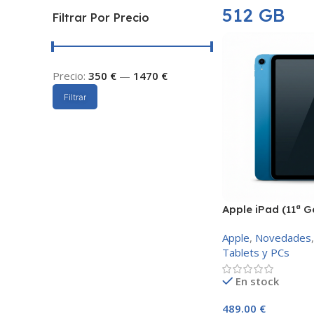
512 GB
Filtrar Por Precio
Precio:
350 €
—
1470 €
Filtrar
Apple iPad (11ª G
256GB Azul
Apple
,
Novedades
,
Tablets y PCs
En stock
489.00
€