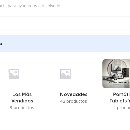
acte para ayudarnos a resolverlo
a
512 GB
Mostrando los 5 resultados
Los Más
Novedades
Portáti
Vendidos
Tablets 
42 productos
3 productos
4 produ