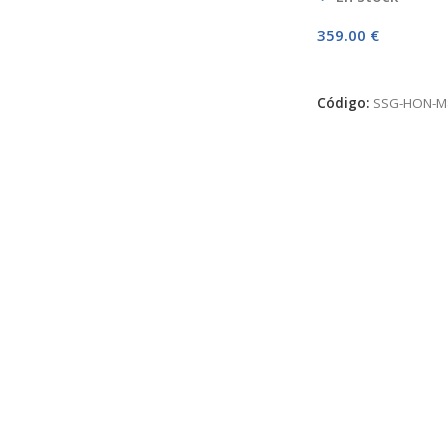
359.00
€
AÑADIR AL CARRI
Código:
SSG-HON-M