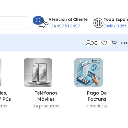
Atención al Cliente
Toda Espa
+34 697 518 697
Envíos 9.95€
0.0
Teléfonos
Pago De
les,
Móviles
Factura
Y PCs
34 productos
1 producto
ctos