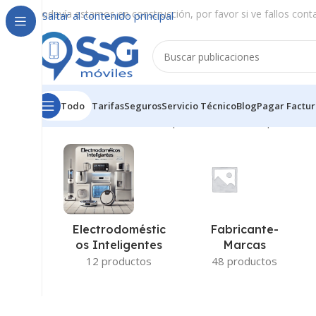
Todavía estamos en construcción, por favor si ve fallos cont
Saltar al contenido principal
Todo
Tarifas
Seguros
Servicio Técnico
Blog
Pagar Factur
Inicio
/
Almacenamiento - Capacidad interna del producto
/
Fabricante-
Electrodoméstic
Marcas
Os Inteligentes
48 productos
12 productos