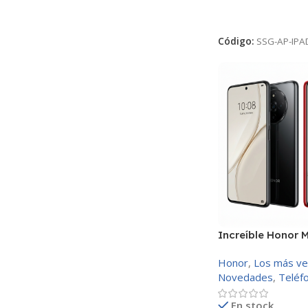
AÑADIR AL CARRI
Código:
SSG-AP-IPA
Increíble Honor M
512GB
Honor
,
Los más ve
Novedades
,
Teléf
En stock