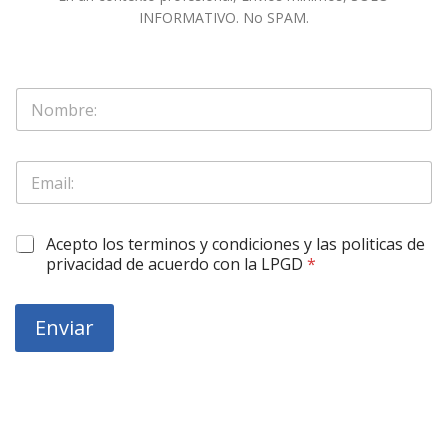
INFORMATIVO. No SPAM.
S
o
l
o
E
E
N
m
m
o
a
a
m
i
i
b
l
O
Acepto los terminos y condiciones y las politicas de
l
r
S
b
*
privacidad de acuerdo con la LPGD
*
e
o
l
*
l
i
o
g
Enviar
E
a
m
r
a
o
i
r
l
i
o