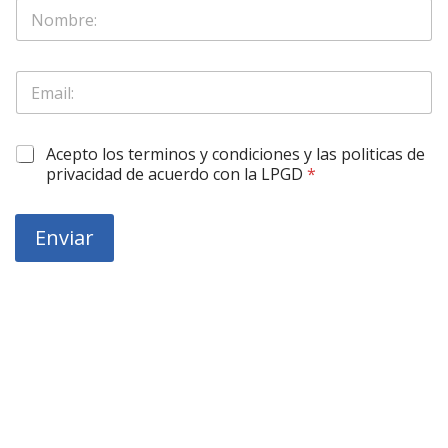
S
o
l
o
*
E
N
*
m
o
E
a
m
m
i
b
a
O
Acepto los terminos y condiciones y las politicas de
l
r
i
b
*
privacidad de acuerdo con la LPGD
*
e
l
l
*
i
g
Enviar
a
r
o
r
i
o
*