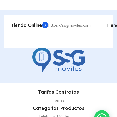
Tienda Online
Tien
https://ssgmoviles.com
Tarifas Contratos
Tarifas
Categorías Productos
Teléfonos Móviles