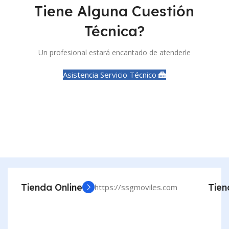
Tiene Alguna Cuestión
Técnica?
Un profesional estará encantado de atenderle
Asistencia Servicio Técnico
Tienda Online
Tien
https://ssgmoviles.com