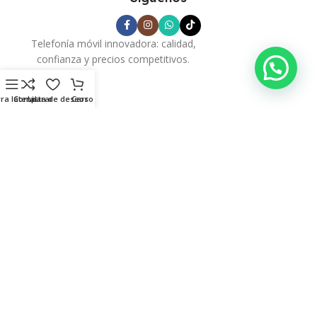
Telefonía móvil innovadora: calidad,
confianza y precios competitivos.
ra lateral
Comparar
Lista de deseos
Carro