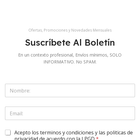
Ofertas, Promociones y Novedades Mensuales
Suscríbete Al Boletín
En un contexto profesional, Envíos mínimos, SOLO
INFORMATIVO. No SPAM.
*
S
O
o
b
l
l
o
i
E
N
g
m
o
a
a
m
r
i
b
o
O
Acepto los terminos y condiciones y las politicas de
l
r
r
b
*
privacidad de acuerdo con la LPGD
*
e