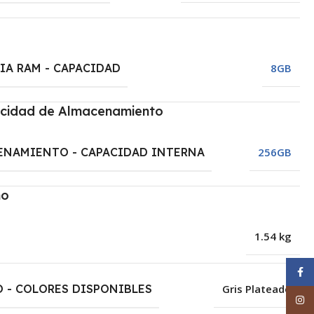
A RAM - CAPACIDAD
8GB
cidad de Almacenamiento
ENAMIENTO - CAPACIDAD INTERNA
256GB
ño
1.54 kg
Face
 - COLORES DISPONIBLES
Gris Plateado
Inst