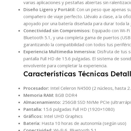
varias aplicaciones y pestañas abiertas sin ralentizaci
Diseño Ligero y Portátil:
Con un peso que apenas supe
compañero de viaje perfecto. Llévalo a clase, a la ofi
apoyado por una batería diseñada para durar toda la 
Conectividad sin Compromisos:
Equipado con Wi-Fi 
Bluetooth 5.1, y una completa gama de puertos (USB-
garantizando la compatibilidad con todos tus periféric
Experiencia Multimedia Inmersiva:
Disfruta de tus s
pantalla Full HD de 15.6 pulgadas. El sistema de soni
envolvente para completar la experiencia.
Características Técnicas Detal
Procesador:
Intel Celeron N4500 (2 núcleos, hasta 2
Memoria RAM:
8GB DDR4
Almacenamiento:
256GB SSD NVMe PCIe (ultrarrápi
Pantalla:
15.6 pulgadas Full HD (1920×1080)
Gráficos:
Intel UHD Graphics
Batería:
Hasta 10 horas de autonomía (según uso)
Conectividad:
Wi-Fi 6, Bluetooth 5.1