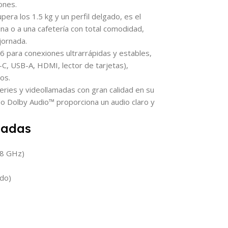
ones.
ra los 1.5 kg y un perfil delgado, es el
cina o a una cafetería con total comodidad,
jornada.
6 para conexiones ultrarrápidas y estables,
C, USB-A, HDMI, lector de tarjetas),
os.
eries y videollamadas con gran calidad en su
do Dolby Audio™ proporciona un audio claro y
ladas
.8 GHz)
do)