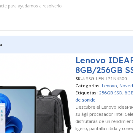
acte para ayudarnos a resolverlo
a
Celeron N4500 8GB/256GB SSD + Mochila
Lenovo IDEAP
8GB/256GB SS
SKU:
SSG-LEN-IP1N4500
Categorías:
Lenovo
,
Noved
Etiquetas:
256GB SSD
,
8GB
de sonido
Descubre el Lenovo IdeaPad 1
su ágil procesador Intel C
disfrutarás de un rendimient
ligero, pantalla nítida y co