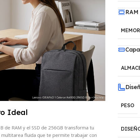
RAM
MEMORI
Capa
ALMAC
Dise
PESO
ro Ideal
8GB de RAM y el SSD de 256GB transforma tu
DISEÑO
multitarea fluida que te permite trabajar con