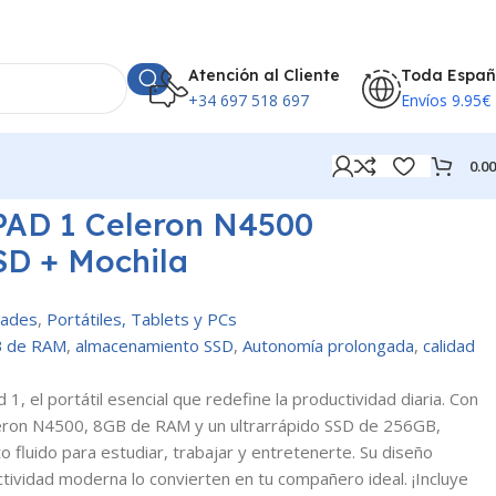
Atención al Cliente
Toda Espa
+34 697 518 697
Envíos 9.95€
0.0
AD 1 Celeron N4500
D + Mochila
ades
,
Portátiles, Tablets y PCs
 de RAM
,
almacenamiento SSD
,
Autonomía prolongada
,
calidad
, el portátil esencial que redefine la productividad diaria. Con
eleron N4500, 8GB de RAM y un ultrarrápido SSD de 256GB,
o fluido para estudiar, trabajar y entretenerte. Su diseño
nectividad moderna lo convierten en tu compañero ideal. ¡Incluye