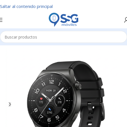
Saltar al contenido principal
Inicio
/
Teléfonos Móviles
/
Accesorios
/
Smartwatch