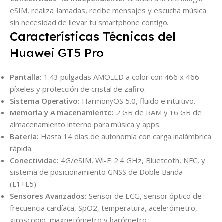
eSIM, realiza llamadas, recibe mensajes y escucha música
sin necesidad de llevar tu smartphone contigo.
Características Técnicas del
Huawei GT5 Pro
Pantalla:
1.43 pulgadas AMOLED a color con 466 x 466
píxeles y protección de cristal de zafiro.
Sistema Operativo:
HarmonyOS 5.0, fluido e intuitivo.
Memoria y Almacenamiento:
2 GB de RAM y 16 GB de
almacenamiento interno para música y apps.
Batería:
Hasta 14 días de autonomía con carga inalámbrica
rápida.
Conectividad:
4G/eSIM, Wi-Fi 2.4 GHz, Bluetooth, NFC, y
sistema de posicionamiento GNSS de Doble Banda
(L1+L5).
Sensores Avanzados:
Sensor de ECG, sensor óptico de
frecuencia cardíaca, SpO2, temperatura, acelerómetro,
giroscopio, magnetómetro y barómetro.