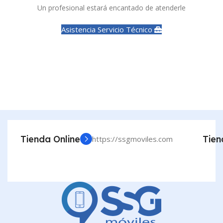
Un profesional estará encantado de atenderle
Asistencia Servicio Técnico
Tienda Online
Tien
https://ssgmoviles.com