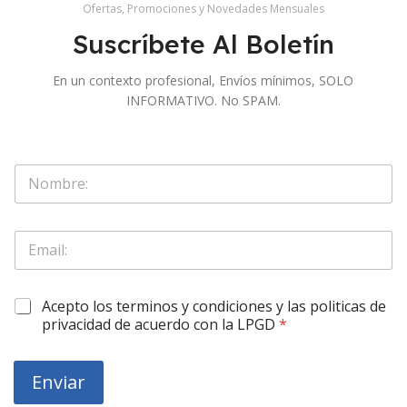
Ofertas, Promociones y Novedades Mensuales
Suscríbete Al Boletín
En un contexto profesional, Envíos mínimos, SOLO
INFORMATIVO. No SPAM.
S
o
l
o
E
N
m
o
a
m
i
*
b
O
Acepto los terminos y condiciones y las politicas de
l
E
r
b
*
privacidad de acuerdo con la LPGD
*
m
e
l
a
*
i
i
g
l
Enviar
a
O