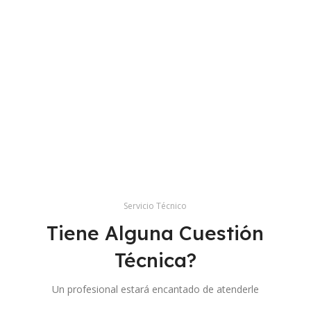
a
i
r
o
o
*
r
i
o
Servicio Técnico
Tiene Alguna Cuestión
Técnica?
Un profesional estará encantado de atenderle