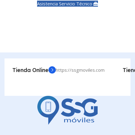
Asistencia Servicio Técnico
Tienda Online
Tien
https://ssgmoviles.com