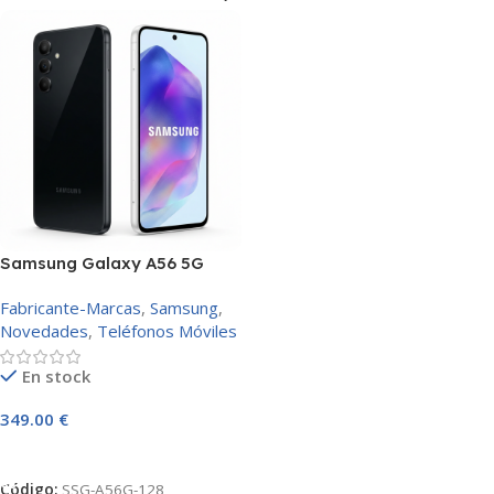
Samsung Galaxy A56 5G
128GB 8GB
Fabricante-Marcas
,
Samsung
,
Novedades
,
Teléfonos Móviles
En stock
349.00
€
AÑADIR AL CARRITO
Código:
SSG-A56G-128