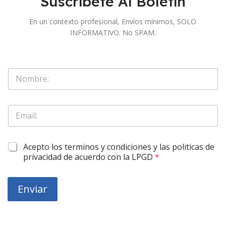
Suscríbete Al Boletín
En un contexto profesional, Envíos mínimos, SOLO
INFORMATIVO. No SPAM.
S
o
l
o
S
E
N
o
m
o
l
a
m
o
i
b
S
O
Acepto los terminos y condiciones y las politicas de
l
r
o
b
*
privacidad de acuerdo con la LPGD
*
e
l
l
*
o
i
O
g
Enviar
b
a
l
r
i
o
g
r