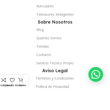
Auriculares
Televisores Inteligentes
Sobre Nosotros
Blog
Quienes Somos
Tiendas
Contacto
Servicio Técnico Propio
Aviso Legal
Términos y Condiciones
Comparar
Lista de deseos
Carro
Política de Privacidad
Política de Envíos
Política de Devoluciones