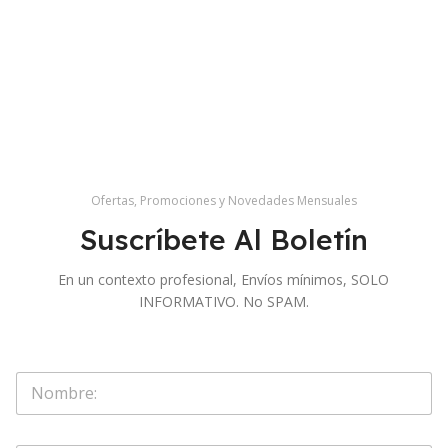
Ofertas, Promociones y Novedades Mensuales
Suscríbete Al Boletín
En un contexto profesional, Envíos mínimos, SOLO
INFORMATIVO. No SPAM.
S
o
l
o
O