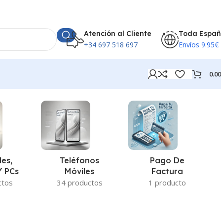
Atención al Cliente
Toda Espa
+34 697 518 697
Envíos 9.95€
0.0
Teléfonos
Pago De
les,
Móviles
Factura
Y PCs
34 productos
1 producto
ctos