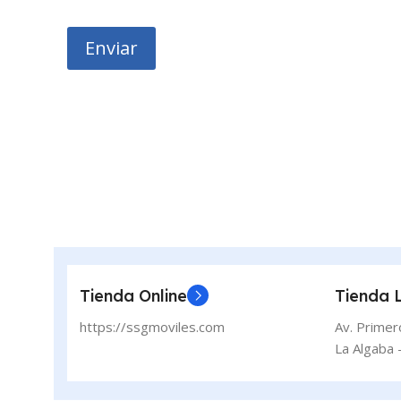
l
*
o
i
*
g
Enviar
a
r
o
r
i
o
*
Tienda Online
Tienda 
https://ssgmoviles.com
Av. Primer
La Algaba -