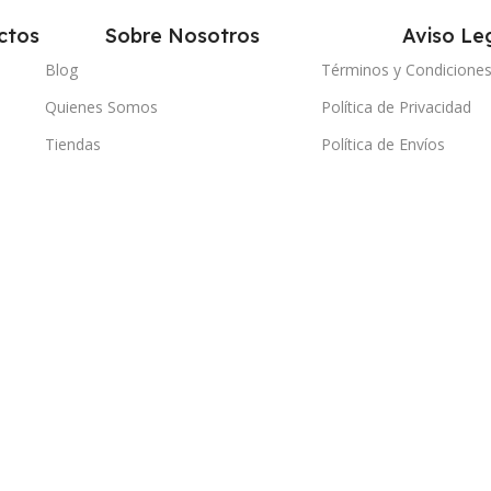
ctos
Sobre Nosotros
Aviso Le
Blog
Términos y Condicione
Quienes Somos
Política de Privacidad
Tiendas
Política de Envíos
Contacto
Política de Devolucione
Servicio Técnico Propio
Política de Reembolsos
Política de Garantías