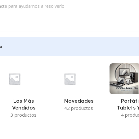
acte para ayudarnos a resolverlo
a
ducto
/
Modos de bajo consumo en iOS 18
Los Más
Novedades
Portáti
Vendidos
Tablets 
42 productos
3 productos
4 produ