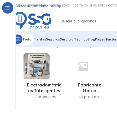
Todavía estamos en construcción, por favor si ve fallos cont
Saltar al contenido principal
Todo
Tarifas
Seguros
Servicio Técnico
Blog
Pagar Factur
Inicio
/
Extras - Tecnología de ahorro energético del pro
Fabricante-
Electrodoméstic
Marcas
Os Inteligentes
48 productos
12 productos