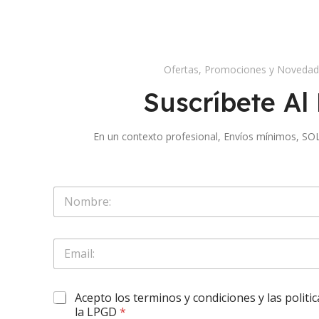
Ofertas, Promociones y Noveda
Suscríbete Al 
En un contexto profesional, Envíos mínimos,
*
S
O
o
b
l
l
o
i
E
N
g
m
o
a
a
m
r
i
b
o
O
Acepto los terminos y condiciones y las politi
l
r
r
b
*
la LPGD
*
e
i