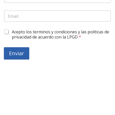
l
o
O
E
N
b
m
o
l
a
m
i
i
b
g
O
Acepto los terminos y condiciones y las politicas de
l
r
a
b
*
privacidad de acuerdo con la LPGD
*
e
r
l
*
o
i
r
g
Enviar
i
a
o
r
*
o
*
r
i
o
*