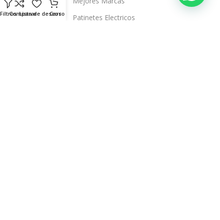
Mejores Marcas
Filtros
Comparar
Lista de deseos
Carro
Patinetes Electricos
Auriculares
Televisores Inteligentes
Sobre Nosotros
Blog
Quienes Somos
Tiendas
Contacto
Servicio Técnico Propio
Aviso Legal
Términos y Condiciones
Política de Privacidad
Política de Envíos