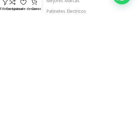
Mejores Marcas
Filtros
Comparar
Lista de deseos
Carro
Patinetes Electricos
Auriculares
Televisores Inteligentes
Sobre Nosotros
Blog
Quienes Somos
Tiendas
Contacto
Servicio Técnico Propio
Aviso Legal
Términos y Condiciones
Política de Privacidad
Política de Envíos