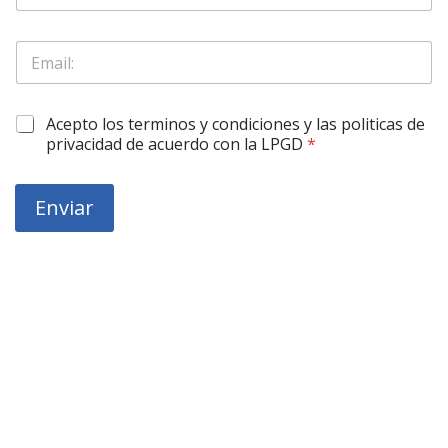
l
l
i
o
g
E
N
a
m
o
r
a
m
o
i
b
r
O
Acepto los terminos y condiciones y las politicas de
l
r
i
b
*
privacidad de acuerdo con la LPGD
*
e
o
l
*
S
i
o
g
Enviar
l
a
o
r
*
o
r
i
o
*