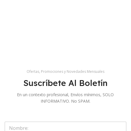
Ofertas, Promociones y Novedades Mensuales
Suscríbete Al Boletín
En un contexto profesional, Envíos mínimos, SOLO
INFORMATIVO. No SPAM.
O
S
b
o