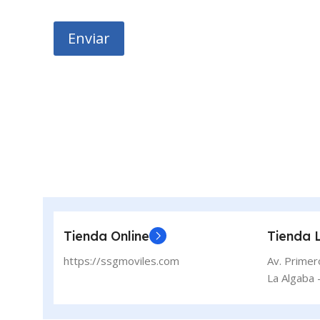
l
*
l
i
o
g
Enviar
a
r
o
r
i
o
*
Tienda Online
Tienda 
https://ssgmoviles.com
Av. Primer
La Algaba -