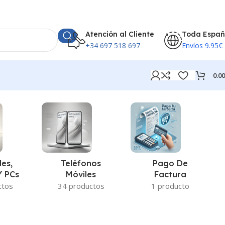
Atención al Cliente
Toda Espa
+34 697 518 697
Envíos 9.95€
0.0
Teléfonos
Pago De
les,
Móviles
Factura
Y PCs
34 productos
1 producto
ctos