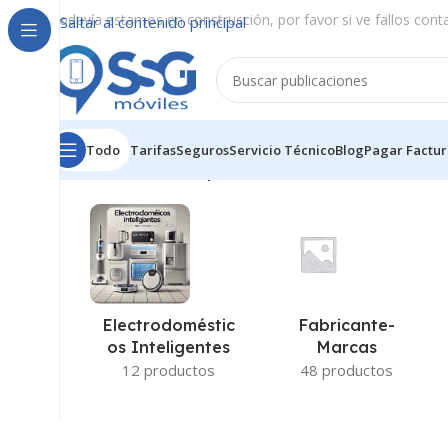
Todavía estamos en construcción, por favor si ve fallos cont
Saltar al contenido principal
Todo
Tarifas
Seguros
Servicio Técnico
Blog
Pagar Factur
Inicio
/
Productos etiquetados “Honor 70 Lite”
Fabricante-
Electrodoméstic
Marcas
Os Inteligentes
48 productos
12 productos