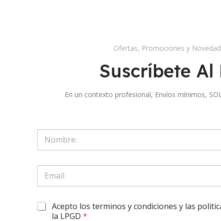
Ofertas, Promociones y Noveda
Suscríbete Al 
En un contexto profesional, Envíos mínimos,
E
S
m
o
a
l
i
o
l
E
N
S
m
o
o
a
m
l
i
b
o
O
Acepto los terminos y condiciones y las politi
l
r
S
b
*
la LPGD
*
e
o