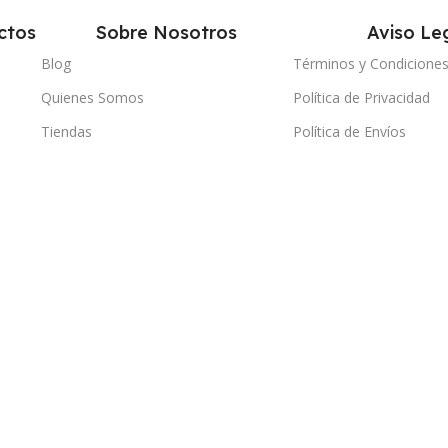
ctos
Sobre Nosotros
Aviso Le
Blog
Términos y Condicione
Quienes Somos
Política de Privacidad
Tiendas
Política de Envíos
Contacto
Política de Devolucione
Servicio Técnico Propio
Política de Reembolsos
Política de Garantías