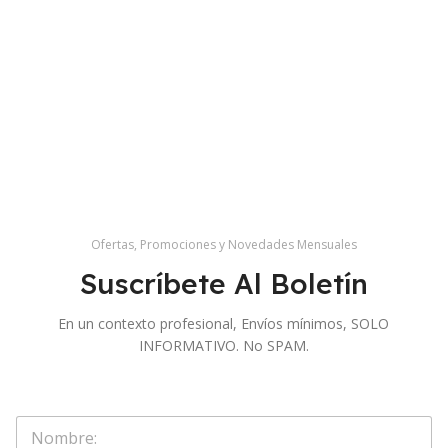
Ofertas, Promociones y Novedades Mensuales
Suscríbete Al Boletín
En un contexto profesional, Envíos mínimos, SOLO
INFORMATIVO. No SPAM.
S
o