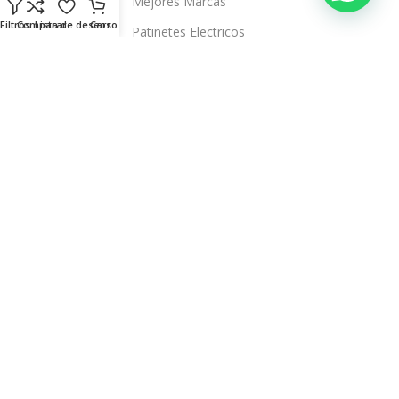
Mejores Marcas
Filtros
Comparar
Lista de deseos
Carro
Patinetes Electricos
Auriculares
Televisores Inteligentes
Sobre Nosotros
Blog
Quienes Somos
Tiendas
Contacto
Servicio Técnico Propio
Aviso Legal
Términos y Condiciones
Política de Privacidad
Política de Envíos